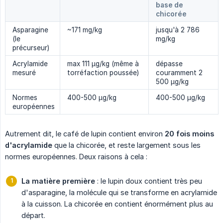
base de
chicorée
Asparagine
~171 mg/kg
jusqu'à 2 786
(le
mg/kg
précurseur)
Acrylamide
max 111 µg/kg (même à
dépasse
mesuré
torréfaction poussée)
couramment 2
500 µg/kg
Normes
400-500 µg/kg
400-500 µg/kg
européennes
Autrement dit, le café de lupin contient environ
20 fois moins 
d'acrylamide
que la chicorée, et reste largement sous les
normes européennes. Deux raisons à cela :
La matière première
: le lupin doux contient très peu
d'asparagine, la molécule qui se transforme en acrylamide
à la cuisson. La chicorée en contient énormément plus au
départ.